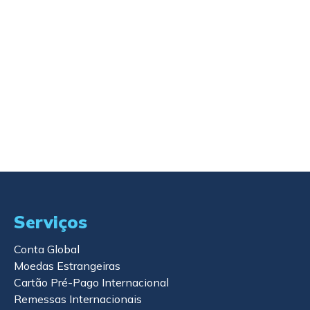
Comprar imóvel no exterior: como pagar
com segurança
Leia o artigo
Serviços
Conta Global
Moedas Estrangeiras
Cartão Pré-Pago Internacional
Remessas Internacionais