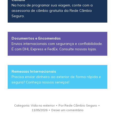
Na hora de programar sua viagem, conte com a
assessoria de câmbio gratuita da Rede Câmbio
Seguro.
Documentos e Encomendas
Envios internacionais com segurança e confiabilidade.
É com DHL Express e FedEx. Consulte nossas lojas.
Remessas Internacionais
Precisa enviar dinheiro ao exterior de forma rápida e
segura? Conheça nossos serviços!
Categoria:
Vida no exterior
Por
Rede Câmbio Seguro
11/05/2026
Deixe um comentário