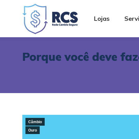
Lojas
Serv
Porque você deve faz
Câmbio
Ouro