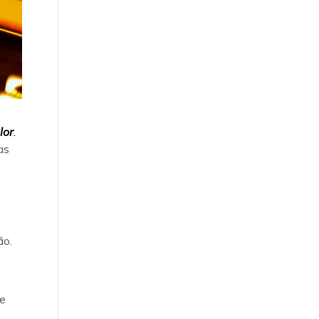
lor
.
as
ão.
re