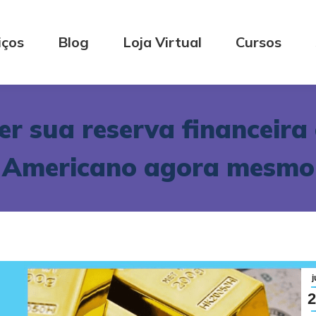
iços
Blog
Loja Virtual
Cursos
er sua reserva financeir
Americano agora mesmo
j
2