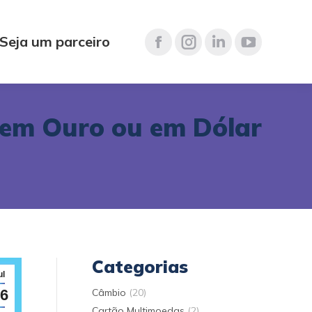
Seja um parceiro
a em Ouro ou em Dólar
Categorias
ul
6
Câmbio
(20)
Cartão Multimoedas
(2)