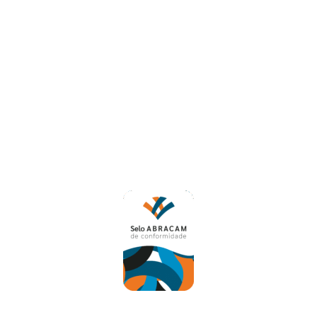
Chip Pré-Pago Internacional
Esta loja possui o Selo de
Conformidade ABRACAM, indicando
transparência e boas práticas nas
operações de câmbio.