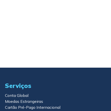
rápida
humano
protegidos
Nossa equipe
Sem robôs.
Suas informações
responde em
Você fala com
são tratadas com
horário
pessoas que
segurança e
comercial,
entendem do
confidencialidade.
geralmente no
assunto.
mesmo dia.
Serviços
Conta Global
Moedas Estrangeiras
Cartão Pré-Pago Internacional