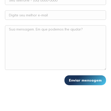
✅
👤
🔒
Resposta
Atendimento
Dados