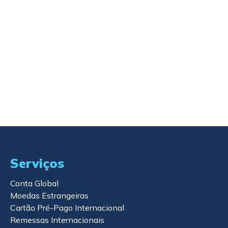
Comprar imóvel no exterior: como pagar
com segurança
Leia o artigo
Serviços
Conta Global
Moedas Estrangeiras
Cartão Pré-Pago Internacional
Remessas Internacionais