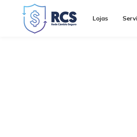
Lojas
Serv
Todas as so
internacion
você precis
um só lugar