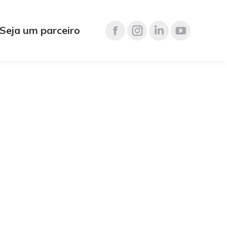
Seja um parceiro
Cartão Pré-pago
iras
(pessoa física e corporativo)
Remessas
obal
Internacionais
xpress
MoneyGram
 Union®
(enviar/receber valores)
er valores)
Seguro
onal
Viagem