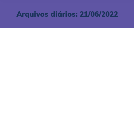
Arquivos diários:
21/06/2022
O investimento em ouro
vale a pena?