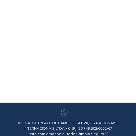
Ouro
Por
Rede Câmbio Seguro
21/06/2022
Deixe um comentário
Se você ainda tem dúvidas sobre como o
investimento em ouro pode ser uma ótima opção
de aplicação confira nosso artigo Guerras, crises
e momentos de incertezas política e financeira
fazem parte da história e evolução da
humanidade. A pandemia da Covid-19 é um
exemplo recente de que não se pode controlar o
futuro,…
RCS MARKETPLACE DE CÂMBIO E SERVIÇOS NACIONAIS E
INTERNACIONAIS LTDA - CNPJ: 36.749.502/0001-67
Feito com amor pela Rede Câmbio Seguro ♡