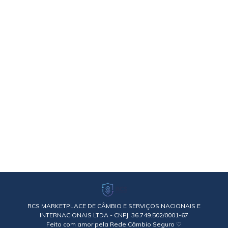
Dólar
Por
Rede Câmbio Seguro
19/04/2022
Deixe um comentário
Vai viajar para o exterior e precisa comprar dólar?
A primeira regra que você precisa saber é:
sempre compre de corretoras e casas de câmbio
autorizadas pelo Banco Central. Em segundo
lugar, para comprar dólar barato, o ideal é
planejar sua viagem e a compra da moeda
estrangeira sempre com o máximo de
antecedência possível. …
RCS MARKETPLACE DE CÂMBIO E SERVIÇOS NACIONAIS E
INTERNACIONAIS LTDA - CNPJ: 36.749.502/0001-67
Feito com amor pela Rede Câmbio Seguro ♡